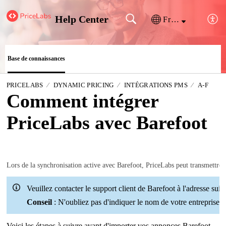
Help Center
Français (France)
Base de connaissances
PRICELABS
DYNAMIC PRICING
INTÉGRATIONS PMS
A-F
Comment intégrer
PriceLabs avec Barefoot
Lors de la synchronisation active avec Barefoot, PriceLabs peut transmettre des
Veuillez contacter le support client de Barefoot à l'adresse suiv
Conseil
: N'oubliez pas d'indiquer le nom de votre entreprise af
Voici les étapes à suivre avant d'importer vos annonces Barefoot