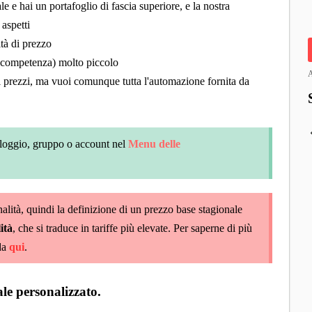
e e hai un portafoglio di fascia superiore, e la nostra
 aspetti
ità di prezzo
i competenza) molto piccolo
A
i prezzi, ma vuoi comunque tutta l'automazione fornita da
alloggio, gruppo o account nel
Menu delle
onalità, quindi la definizione di un prezzo base stagionale
ità
, che si traduce in tariffe più elevate. Per saperne di più
ida
qui
.
le personalizzato.