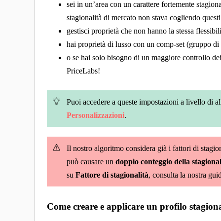
sei in un’area con un carattere fortemente stagional
stagionalità di mercato non stava cogliendo questi
gestisci proprietà che non hanno la stessa flessibil
hai proprietà di lusso con un comp-set (gruppo d
o se hai solo bisogno di un maggiore controllo de
PriceLabs!
Puoi accedere a queste impostazioni a livello di 
Personalizzazioni
.
Il nostro algoritmo considera già i fattori di stagi
può causare un
doppio conteggio della stagional
su
Fattore di stagionalità
, consulta la nostra gu
Come creare e applicare un profilo stagiona