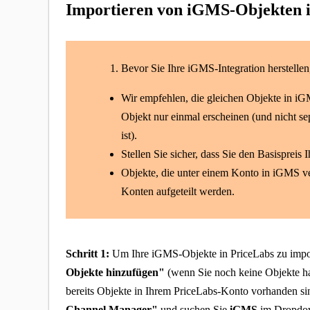
Importieren von iGMS-Objekten 
Bevor Sie Ihre iGMS-Integration herstellen
Wir empfehlen, die gleichen Objekte in iG
Objekt nur einmal erscheinen (und nicht s
ist).
Stellen Sie sicher, dass Sie den Basispreis
Objekte, die unter einem Konto in iGMS v
Konten aufgeteilt werden.
Schritt 1:
Um Ihre iGMS-Objekte in PriceLabs zu import
Objekte hinzufügen
"
(wenn Sie noch keine Objekte h
bereits Objekte in Ihrem PriceLabs-Konto vorhanden s
Channel Manager
"
und suchen Sie
iGMS
im Dropdow