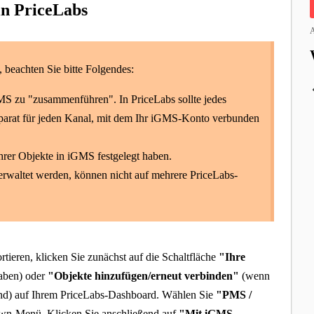
in PriceLabs
A
, beachten Sie bitte Folgendes:
MS zu "zusammenführen". In PriceLabs sollte jedes
eparat für jeden Kanal, mit dem Ihr iGMS-Konto verbunden
 Ihrer Objekte in iGMS festgelegt haben.
erwaltet werden, können nicht auf mehrere PriceLabs-
ieren, klicken Sie zunächst auf die Schaltfläche
"
Ihre
aben) oder
"
Objekte hinzufügen/erneut verbinden
"
(wenn
ind) auf Ihrem PriceLabs-Dashboard. Wählen Sie
"
PMS /
n-Menü. Klicken Sie anschließend auf
"
Mit iGMS