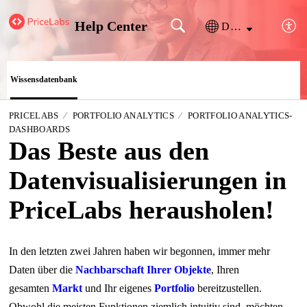
Help Center
Deutsch
Wissensdatenbank
PRICELABS
PORTFOLIO ANALYTICS
PORTFOLIO ANALYTICS-
DASHBOARDS
Das Beste aus den
Datenvisualisierungen in
PriceLabs herausholen!
In den letzten zwei Jahren haben wir begonnen, immer mehr
Daten über die
Nachbarschaft Ihrer Objekte
, Ihren
gesamten
Markt
und Ihr eigenes
Portfolio
bereitzustellen.
Obwohl die meisten Funktionen ziemlich intuitiv sind, möchten