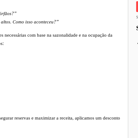
órfãos
?”
S
 altos. Como isso aconteceu
?”
ões necessárias com base na sazonalidade e na ocupação da
os
:
egurar reservas e maximizar a receita, aplicamos um desconto