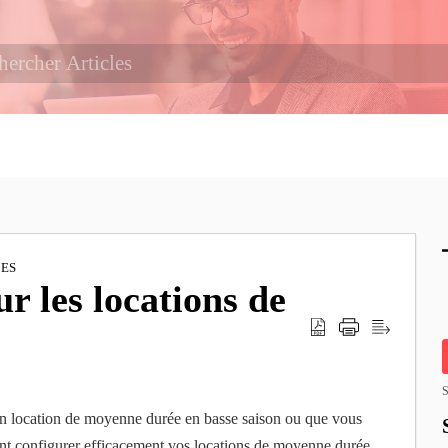
IES
r les locations de
S
en location de moyenne durée en basse saison ou que vous
nt configurer efficacement vos locations de moyenne durée