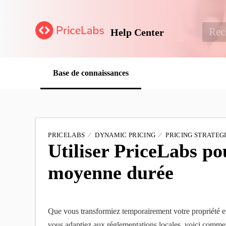
Help Center
Base de connaissances
PRICELABS
DYNAMIC PRICING
PRICING STRATEG
Utiliser PriceLabs pou
moyenne durée
Que vous transformiez temporairement votre propriété 
vous adaptiez aux réglementations locales, voici comme