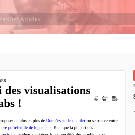
DER
i des visualisations
S
abs !
roposer de plus en plus de
Données sur le quartier
où se trouve votre
ropre
portefeuille de logements
. Bien que la plupart des
s mettre en évidence certaines fonctionnalités des graphiques qui