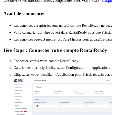
Découvrez les fonctionnalités compatibles avec votre PMS.
Cliquez 
Avant de commencer
Les annonces enregistrées sous un seul compte RentalReady ne peuvent
Votre calendrier doit être ouvert dans RentalReady pour que PriceLabs 
Les annonces peuvent mettre jusqu'à 24 heures pour apparaître dans P
1ère étape : Connecter votre compte RentalReady
Connectez-vous à votre compte RentalReady
Dans le menu principal, cliquez sur Configuration → Applications.
Cliquez sur votre identifiant d'application pour PriceLabs afin d'accé