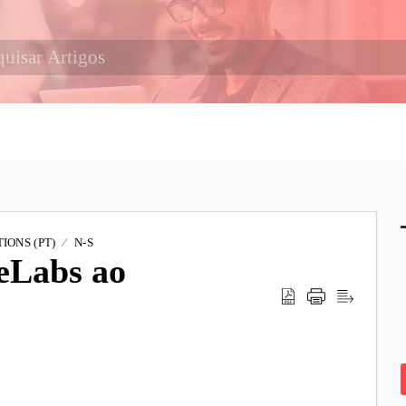
IONS (PT)
N-S
eLabs ao