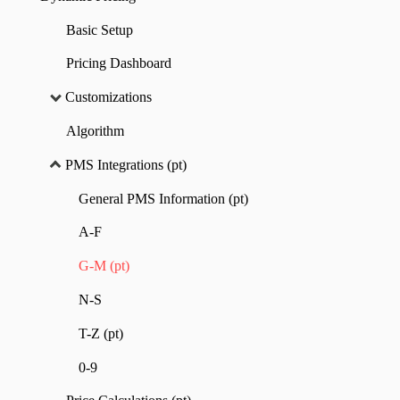
Basic Setup
Pricing Dashboard
Customizations
Algorithm
PMS Integrations (pt)
General PMS Information (pt)
A-F
G-M (pt)
N-S
T-Z (pt)
0-9