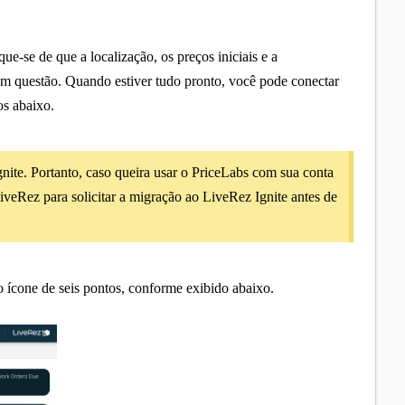
ue-se de que a localização, os preços iniciais e a
 em questão. Quando estiver tudo pronto, você pode conectar
os abaixo.
ite. Portanto, caso queira usar o PriceLabs com sua conta
veRez para solicitar a migração ao LiveRez Ignite antes de
o ícone de seis pontos, conforme exibido abaixo.