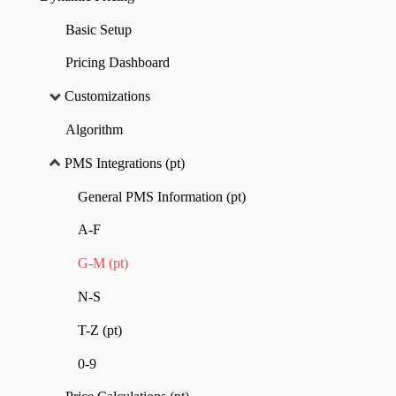
Basic Setup
Pricing Dashboard
Customizations
Algorithm
PMS Integrations (pt)
General PMS Information (pt)
A-F
G-M (pt)
N-S
T-Z (pt)
0-9