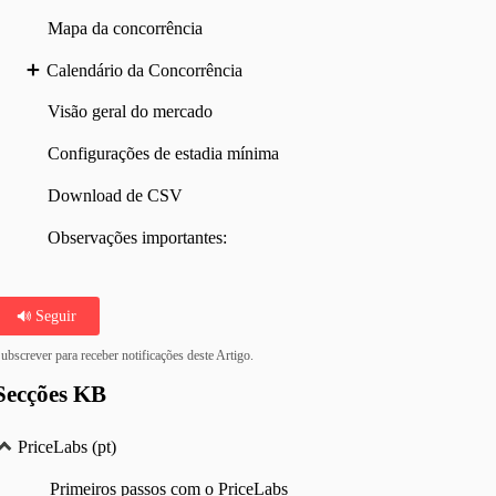
ança imediata estão aumentando os preços devido ao pico da demanda?
Mapa da concorrência
Calendário da Concorrência
Visão geral do mercado
Configurações de estadia mínima
Download de CSV
Observações importantes:
Seguir
ubscrever para receber notificações deste Artigo.
Secções KB
PriceLabs (pt)
Primeiros passos com o PriceLabs