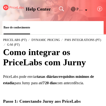
Help Center
Português
Base de conhecimento
PRICELABS (PT)
DYNAMIC PRICING
PMS INTEGRATIONS (PT)
G-M (PT)
Como integrar os
PriceLabs com Jurny
PriceLabs pode enviar
taxas diárias
e
requisitos mínimos de
estadia
para Jurny para até
720 dias
com antecedência.
Passo 1: Conectando Jurny aos PriceLabs