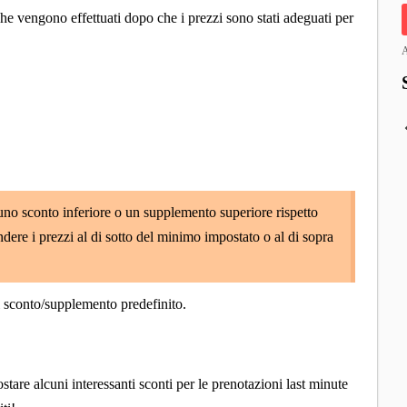
he vengono effettuati dopo che i prezzi sono stati adeguati per
A
uno sconto inferiore o un supplemento superiore rispetto
dere i prezzi al di sotto del minimo impostato o al di sopra
i sconto/supplemento predefinito.
stare alcuni interessanti sconti per le prenotazioni last minute