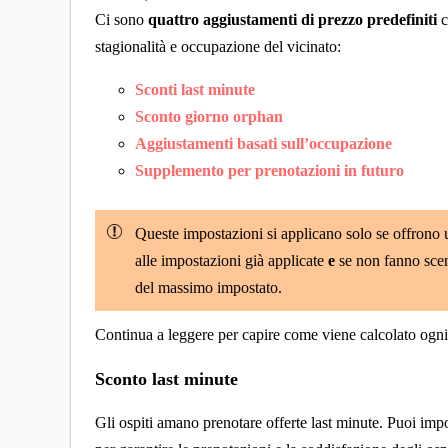
Ci sono
quattro aggiustamenti di prezzo predefiniti
c
stagionalità e occupazione del vicinato:
Sconti last minute
Sconto giorno orphan
Aggiustamenti basati sull’occupazione
Supplemento per prenotazioni in futuro
Queste impostazioni si applicano solo se offrono 
alle impostazioni già applicate
e
se non fanno scen
del massimo impostato.
Continua a leggere per capire come viene calcolato ogn
Sconto last minute
Gli ospiti amano prenotare offerte last minute. Puoi impo