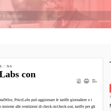
S
N-S
eLabs con
A
talWise, PriceLabs può aggiornare le tariffe giornaliere e i
 insieme alle restrizioni di check-in/check-out, tariffe per gli