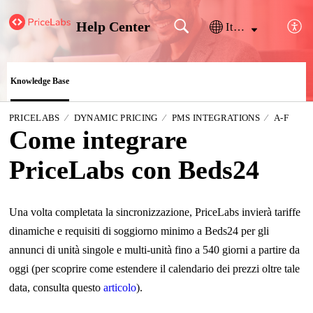
Help Center
Italiano
Knowledge Base
PRICELABS
DYNAMIC PRICING
PMS INTEGRATIONS
A-F
Come integrare
PriceLabs con Beds24
Una volta completata la sincronizzazione, PriceLabs invierà tariffe
dinamiche e requisiti di soggiorno minimo a Beds24 per gli
annunci di unità singole e multi-unità fino a 540 giorni a partire da
oggi (per scoprire come estendere il calendario dei prezzi oltre tale
data, consulta questo
articolo
).