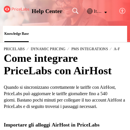
Help Center
Italiano
Knowledge Base
PRICELABS
DYNAMIC PRICING
PMS INTEGRATIONS
A-F
Come integrare
PriceLabs con AirHost
Quando si sincronizzano correttamente le tariffe con AirHost,
PriceLabs può aggiornare le tariffe giornaliere fino a 540
giorni.
Bastano pochi minuti per collegare il tuo account AirHost a
PriceLabs e di seguito troverai i passaggi necessari.
Importare gli alloggi
AirHost
in PriceLabs