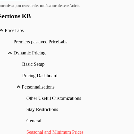
ouscrivez pour recevoir des notifications de cette Article.
Sections KB
PriceLabs
Premiers pas avec PriceLabs
Dynamic Pricing
ggéré dans Smart Presets, il sera automatiquement activé pour votre compt
Basic Setup
Pricing Dashboard
Personnalisations
.
Other Useful Customizations
 non saisonnières.
Stay Restrictions
General
utez la vôtre
Profil saisonnier personnalisé
ou si vous exploitez une pr
Seasonal and Minimum Prices