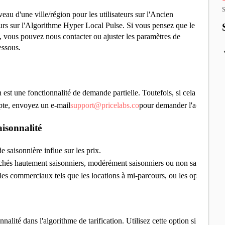
S
au d'une ville/région pour les utilisateurs sur l'Ancien
urs sur l'Algorithme Hyper Local Pulse. Si vous pensez que le
é, vous pouvez nous contacter ou ajuster les paramètres de
essous.
n est une fonctionnalité de demande partielle. Toutefois, si cela est su
pte, envoyez un e-mail
support@pricelabs.co
pour demander l'accès.
aisonnalité
 saisonnière influe sur les prix.
marchés hautement saisonniers, modérément saisonniers ou non saisonniers
dèles commerciaux tels que les locations à mi-parcours, ou les opérations
nnalité dans l'algorithme de tarification. Utilisez cette option si vous ajo