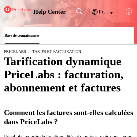
Help Center
Français (France)
Base de connaissances
PRICELABS
TARIFS ET FACTURATION
Tarification dynamique
PriceLabs : facturation,
abonnement et factures
Comment les factures sont-elles calculées
dans PriceLabs ?
PriceLabs regorge de fonctionnalités et d'options, mais nous avons