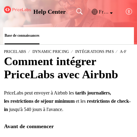
Help Center
Français (France)
Base de connaissances
PRICELABS
DYNAMIC PRICING
INTÉGRATIONS PMS
A-F
Comment intégrer
PriceLabs avec Airbnb
PriceLabs peut envoyer à Airbnb les
tarifs journaliers
,
les
restrictions
de séjour minimum
et les
restrictions de check-
in
jusqu'à 540 jours à l'avance.
Avant de commencer