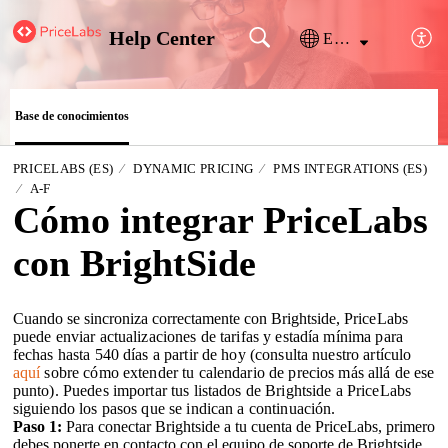
Help Center
Español (España)
Base de conocimientos
PRICELABS (ES)
DYNAMIC PRICING
PMS INTEGRATIONS (ES)
A-F
Cómo integrar PriceLabs
con BrightSide
Cuando se sincroniza correctamente con Brightside,
PriceLabs
puede enviar actualizaciones de tarifas y estadía mínima para
fechas hasta 540 días a partir de hoy (consulta nuestro
artículo
aquí
sobre cómo extender tu calendario de precios más allá de ese
punto). Puedes importar tus listados de Brightside a PriceLabs
siguiendo los pasos que se indican a continuación.
Paso 1:
Para conectar Brightside a tu cuenta de PriceLabs, primero
debes ponerte en contacto con el equipo de soporte de Brightside