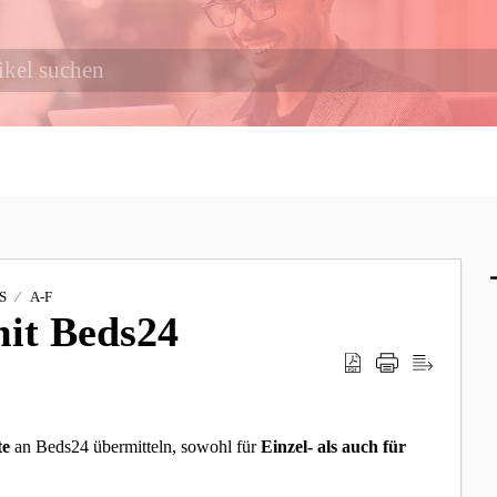
S
A-F
it Beds24
te
an Beds24 übermitteln, sowohl für
Einzel- als auch für