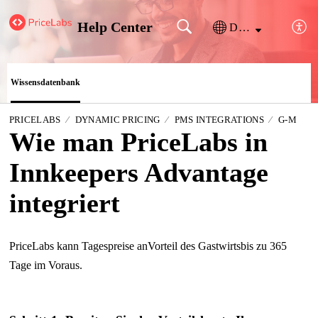
Help Center
Deutsch
Wissensdatenbank
PRICELABS
DYNAMIC PRICING
PMS INTEGRATIONS
G-M
Wie man PriceLabs in
Innkeepers Advantage
integriert
PriceLabs kann Tagespreise an
Vorteil des Gastwirts
bis zu 365
Tage im Voraus.