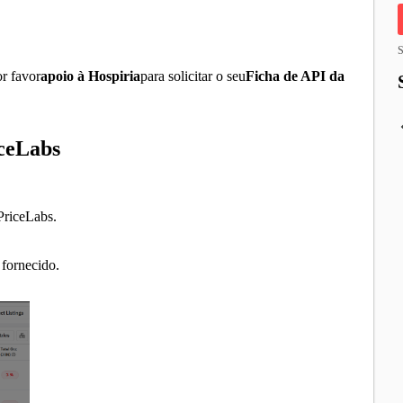
S
r favor
apoio à Hospiria
para solicitar o seu
Ficha de API da
iceLabs
PriceLabs.
 fornecido.