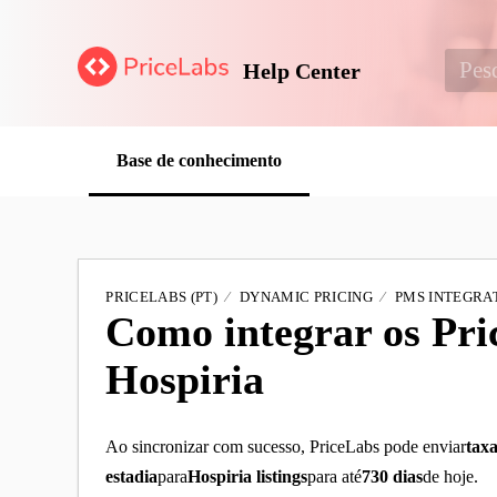
Help Center
Base de conhecimento
PRICELABS (PT)
DYNAMIC PRICING
PMS INTEGRAT
Como integrar os Pr
Hospiria
Ao sincronizar com sucesso, PriceLabs pode enviar
tax
estadia
para
Hospiria listings
para até
730 dias
de hoje.