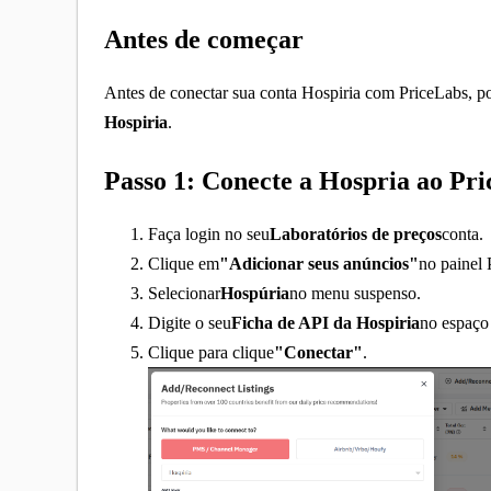
Antes de começar
Antes de conectar sua conta Hospiria com PriceLabs, po
Hospiria
.
Passo 1: Conecte a Hospria ao Pr
Faça login no seu
Laboratórios de preços
conta.
Clique em
"Adicionar seus anúncios"
no painel 
Selecionar
Hospúria
no menu suspenso.
Digite o seu
Ficha de API da Hospiria
no espaço
Clique para clique
"Conectar"
.