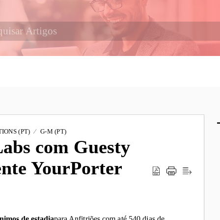
IONS (PT)
G-M (PT)
Labs com Guesty
ente YourPorter
ínimos de estadia
para Anfitriões com até 540 dias de