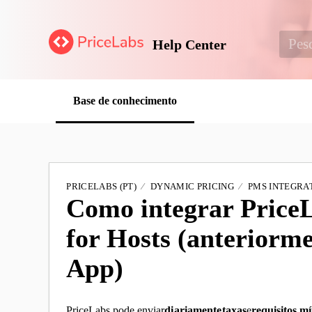
Help Center
Base de conhecimento
PRICELABS (PT)
DYNAMIC PRICING
PMS INTEGRAT
Como integrar Price
for Hosts (anteriorm
App)
PriceLabs pode enviar
diariamente
taxas
e
requisitos m