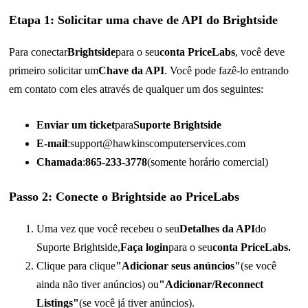
Etapa 1: Solicitar uma chave de API do Brightside
Para conectar
Brightside
para o seu
conta PriceLabs
, você deve
primeiro solicitar um
Chave da API
. Você pode fazê-lo entrando
em contato com eles através de qualquer um dos seguintes:
Enviar um ticket
para
Suporte Brightside
E-mail
:
support@hawkinscomputerservices.com
Chamada
:
865-233-3778
(somente horário comercial)
Passo 2: Conecte o Brightside ao PriceLabs
Uma vez que você recebeu o seu
Detalhes da API
do
Suporte Brightside,
Faça login
para o seu
conta PriceLabs.
Clique para clique
"Adicionar seus anúncios"
(se você
ainda não tiver anúncios) ou
"Adicionar/Reconnect
Listings"
(se você já tiver anúncios).