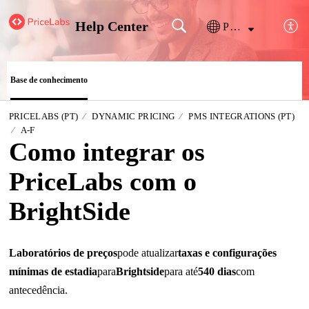
Help Center
Português
Base de conhecimento
PRICELABS (PT)
DYNAMIC PRICING
PMS INTEGRATIONS (PT)
A-F
Como integrar os
PriceLabs com o
BrightSide
Laboratórios de preços
pode atualizar
taxas e configurações
mínimas de estadia
para
Brightside
para até
540 dias
com
antecedência
.