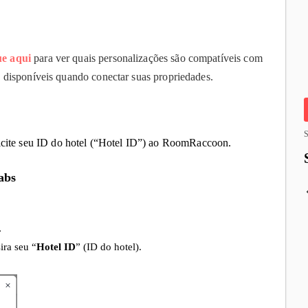
ue aqui
para ver quais personalizações são compatíveis com
o disponíveis quando conectar suas propriedades
.
S
licite seu ID do hotel (“Hotel ID”) ao RoomRaccoon
.
abs
.
ira seu “
Hotel ID
” (ID do hotel).