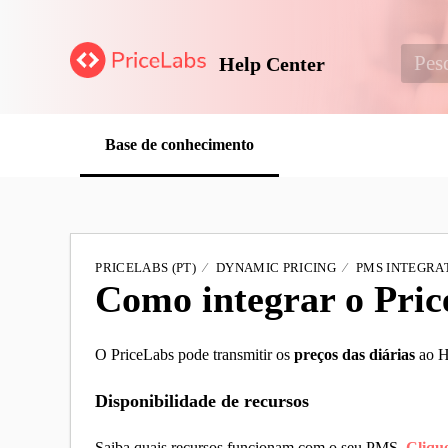
Help Center
Base de conhecimento
PRICELABS (PT)
DYNAMIC PRICING
PMS INTEGRAT
Como integrar o Pri
O PriceLabs pode transmitir os
preços das diárias
ao H
Disponibilidade de recursos
Saiba quais recursos funcionam com o seu PMS.
Cliqu