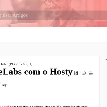
IONS (PT)
G-M (PT)
ceLabs com o Hosty
osty
.
e aqui
para ver quais personalizações são compatíveis com