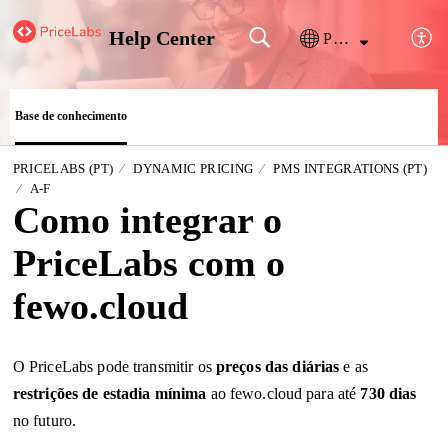
Help Center
Português
Base de conhecimento
PRICELABS (PT)
DYNAMIC PRICING
PMS INTEGRATIONS (PT)
A-F
Como integrar o
PriceLabs com o
fewo.cloud
O PriceLabs pode transmitir os
preços das diárias
e as
restrições de estadia mínima
ao
fewo.cloud
para até
730 dias
no futuro
.