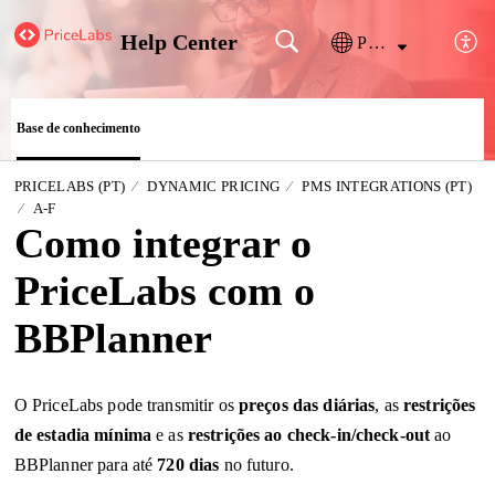
Help Center
Português
Base de conhecimento
PRICELABS (PT)
DYNAMIC PRICING
PMS INTEGRATIONS (PT)
A-F
Como integrar o
PriceLabs com o
BBPlanner
O PriceLabs pode transmitir os
preços das diárias
, as
restrições
de estadia mínima
e as
restrições ao check-in/check-out
ao
BBPlanner para até
720 dias
no futuro
.