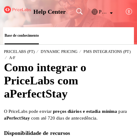
Help Center
Português
Base de conhecimento
PRICELABS (PT)
DYNAMIC PRICING
PMS INTEGRATIONS (PT)
A-F
Como integrar o
PriceLabs com
aPerfectStay
O PriceLabs pode enviar
preços diários e estadia mínima
para
aPerfectStay
com até 720 dias de antecedência.
Disponibilidade de recursos