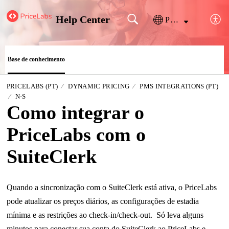
Help Center
Português
Base de conhecimento
PRICELABS (PT)
DYNAMIC PRICING
PMS INTEGRATIONS (PT)
N-S
Como integrar o
PriceLabs com o
SuiteClerk
Quando a sincronização com o SuiteClerk está ativa, o PriceLabs
pode atualizar os preços diários, as configurações de estadia
mínima e as restrições ao check-in/check-out. Só leva alguns
minutos para conectar sua conta do SuiteClerk ao PriceLabs e