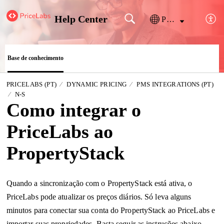
Help Center
Português
Base de conhecimento
PRICELABS (PT)
DYNAMIC PRICING
PMS INTEGRATIONS (PT)
N-S
Como integrar o
PriceLabs ao
PropertyStack
Quando a sincronização com o PropertyStack está ativa, o
PriceLabs pode atualizar os preços diários. Só leva alguns
minutos para conectar sua conta do PropertyStack ao PriceLabs e
importar suas propriedades. Basta seguir as instruções abaixo.