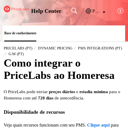
Help Center
Português
Base de conhecimento
PRICELABS (PT)
DYNAMIC PRICING
PMS INTEGRATIONS (PT)
G-M (PT)
Como integrar o
PriceLabs ao Homeresa
O PriceLabs pode enviar
preços diários
e
estadia mínima
para o
Homeresa com até
720 dias
de antecedência.
Disponibilidade de recursos
Veja quais recursos funcionam com seu PMS.
Clique aqui
para