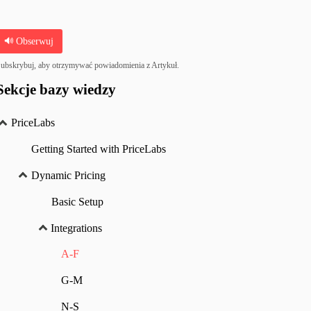
Obserwuj
ubskrybuj, aby otrzymywać powiadomienia z Artykuł.
Sekcje bazy wiedzy
PriceLabs
Getting Started with PriceLabs
Dynamic Pricing
Basic Setup
Integrations
A-F
G-M
N-S