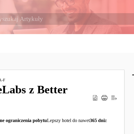
A-F
eLabs z Better
ne ograniczenia pobytu
Lepszy hotel do nawet
365 dni
z