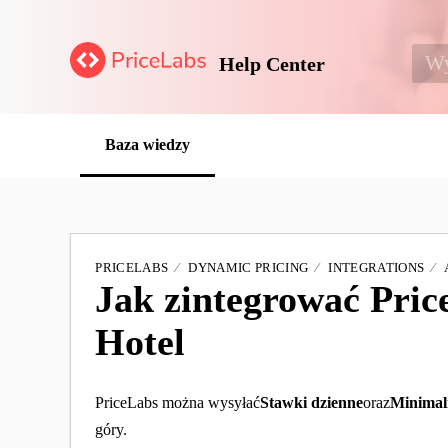
Help Center
Baza wiedzy
PRICELABS
DYNAMIC PRICING
INTEGRATIONS
Jak zintegrować Pric
Hotel
PriceLabs można wysyłać
Stawki dzienne
oraz
Minimal
góry.