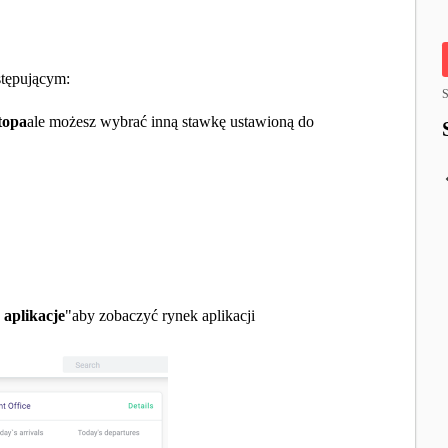
stępującym:
S
topa
ale możesz wybrać inną stawkę ustawioną do
 aplikacje
"aby zobaczyć rynek aplikacji