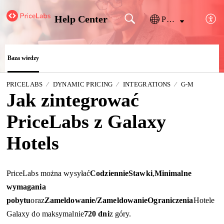
Help Center
Polski
Baza wiedzy
PRICELABS
DYNAMIC PRICING
INTEGRATIONS
G-M
Jak zintegrować
PriceLabs z Galaxy
Hotels
PriceLabs można wysyłać
Codziennie
Stawki
,
Minimalne
wymagania
pobytu
oraz
Zameldowanie/
Zameldowanie
Ograniczenia
Hotele
Galaxy do maksymalnie
720 dni
z góry.