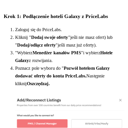
Krok 1: Podłączenie hoteli Galaxy z PriceLabs
Zaloguj się do PriceLabs.
Kliknij "
Dodaj swoje oferty
"jeśli nie masz ofert) lub
"
Dodaj/odłącz oferty
"jeśli masz już oferty).
"Wybierz
Menedżer kanałów PMS
"i wybierz
Hotele
Galaxy
z rozwijania.
Poznacz pole wyboru do "
Pozwól hotelom Galaxy
dodawać oferty do konta PriceLabs.
Następnie
kliknij
Oszczędzaj.