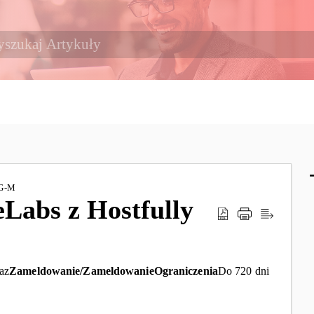
G-M
eLabs z Hostfully
az
Zameldowanie/
Zameldowanie
Ograniczenia
Do 720 dni