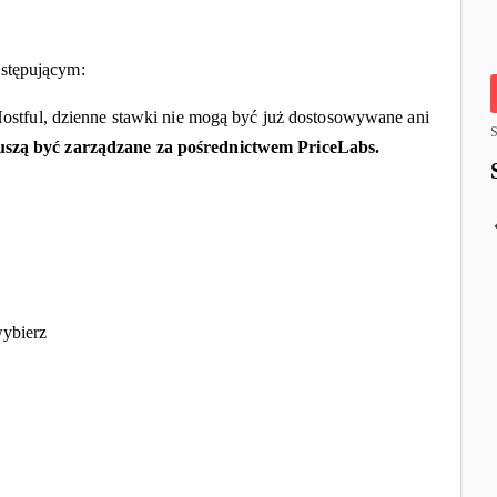
astępującym:
Hostful, dzienne stawki nie mogą być już dostosowywane ani
S
szą być zarządzane za pośrednictwem PriceLabs.
wybierz