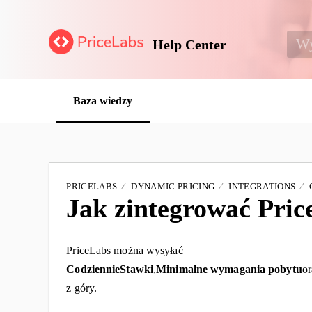
Help Center
Baza wiedzy
PRICELABS
DYNAMIC PRICING
INTEGRATIONS
Jak zintegrować Pric
PriceLabs można wysyłać
Codziennie
Stawki
,
Minimalne wymagania pobytu
or
z góry.