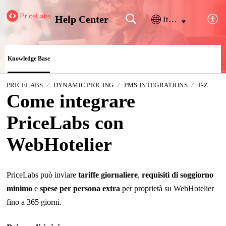
Help Center
Italiano
Knowledge Base
PRICELABS
DYNAMIC PRICING
PMS INTEGRATIONS
T-Z
Come integrare
PriceLabs con
WebHotelier
PriceLabs può inviare
tariffe giornaliere
,
requisiti di soggiorno
minimo
e
spese per persona extra
per proprietà su WebHotelier
fino a 365 giorni.