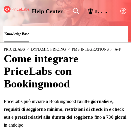
Help Center
Italiano
Knowledge Base
PRICELABS
DYNAMIC PRICING
PMS INTEGRATIONS
A-F
Come integrare
PriceLabs con
Bookingmood
PriceLabs può inviare a Bookingmood
tariffe giornaliere,
requisiti di soggiorno minimo, restrizioni di check-in e check-
out
e
prezzi relativi alla durata del soggiorno
fino a
730 giorni
in anticipo.