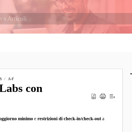
S
A-F
eLabs con
 soggiorno minimo
e
restrizioni di check-in/check-out
a