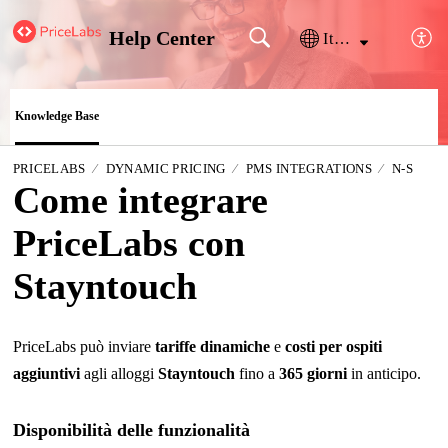
Help Center
Italiano
Knowledge Base
PRICELABS
DYNAMIC PRICING
PMS INTEGRATIONS
N-S
Come integrare
PriceLabs con
Stayntouch
PriceLabs può inviare
tariffe dinamiche
e
costi per ospiti
aggiuntivi
agli alloggi
Stayntouch
fino a
365 giorni
in anticipo.
Disponibilità delle funzionalità