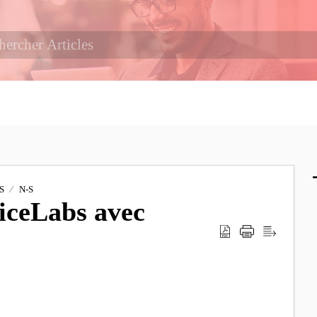
S
N-S
iceLabs avec