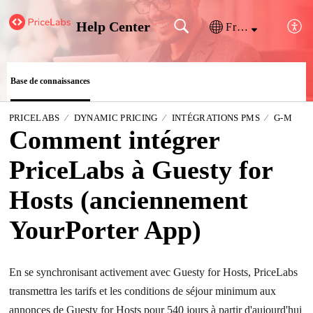
Help Center
Français (France)
Base de connaissances
PRICELABS
DYNAMIC PRICING
INTÉGRATIONS PMS
G-M
Comment intégrer
PriceLabs à Guesty for
Hosts (anciennement
YourPorter App)
En se synchronisant activement avec Guesty for Hosts, PriceLabs
transmettra les tarifs et les conditions de séjour minimum aux
annonces de Guesty for Hosts pour 540 jours à partir d'aujourd'hui