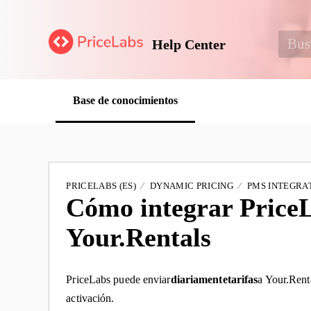
Help Center
Base de conocimientos
PRICELABS (ES)
DYNAMIC PRICING
PMS INTEGRAT
Cómo integrar Price
Your.Rentals
PriceLabs puede enviar
diariamente
tarifas
a Your.Renta
activación.