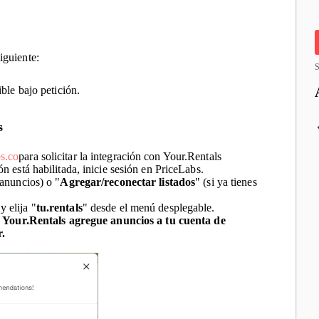
iguiente:
S
ble bajo petición.
s
s.co
para solicitar la integración con Your.Rentals
 está habilitada, inicie sesión en PriceLabs.
 anuncios) o "
Agregar/reconectar listados
" (si ya tienes
 y elija "
tu.rentals
" desde el menú desplegable.
 Your.Rentals agregue anuncios a tu cuenta de
.