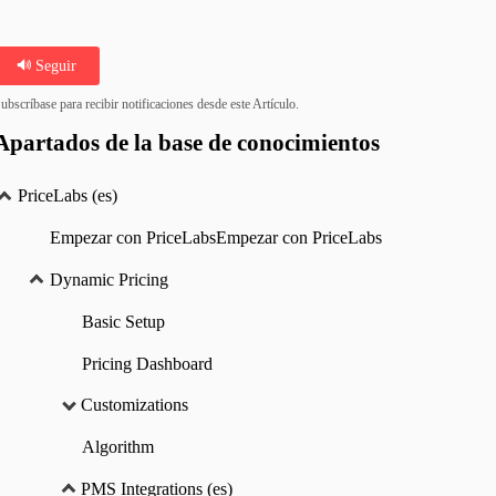
Seguir
ubscríbase para recibir notificaciones desde este Artículo.
Apartados de la base de conocimientos
PriceLabs (es)
Empezar con PriceLabsEmpezar con PriceLabs
Dynamic Pricing
Basic Setup
Pricing Dashboard
Customizations
Algorithm
PMS Integrations (es)