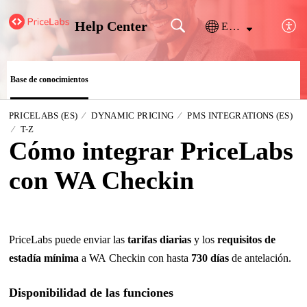
Help Center
Español (España)
Base de conocimientos
PRICELABS (ES)
DYNAMIC PRICING
PMS INTEGRATIONS (ES)
T-Z
Cómo integrar PriceLabs
con WA Checkin
PriceLabs puede enviar las
tarifas diarias
y los
requisitos de
estadía mínima
a WA Checkin con hasta
730 días
de antelación.
Disponibilidad de las funciones