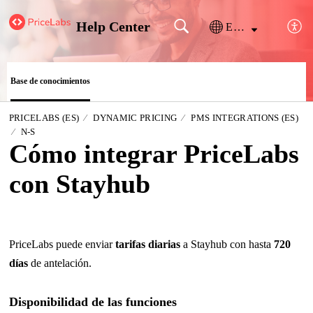
Help Center
Español (España)
Base de conocimientos
PRICELABS (ES)
DYNAMIC PRICING
PMS INTEGRATIONS (ES)
N-S
Cómo integrar PriceLabs
con Stayhub
PriceLabs puede enviar
tarifas diarias
a Stayhub con hasta
720
días
de antelación.
Disponibilidad de las funciones