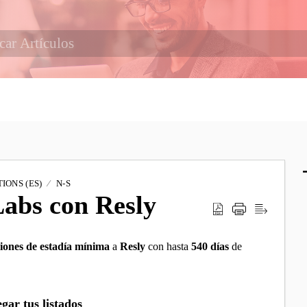
IONS (ES)
N-S
abs con Resly
ciones de estadía mínima
a
Resly
con hasta
540 días
de
gar tus listados