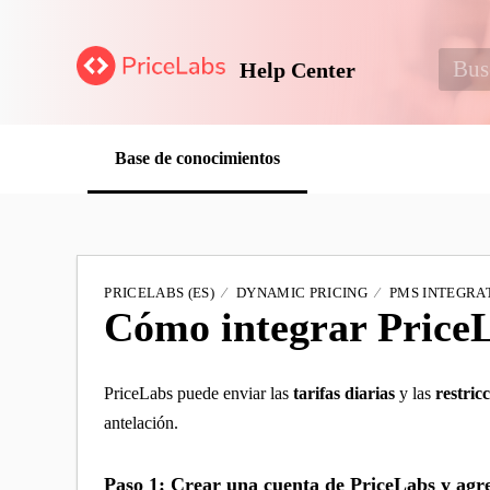
Help Center
Base de conocimientos
PRICELABS (ES)
DYNAMIC PRICING
PMS INTEGRAT
Cómo integrar PriceL
PriceLabs puede enviar las
tarifas diarias
y las
restric
antelación.
Paso 1: Crear una cuenta de PriceLabs y agre