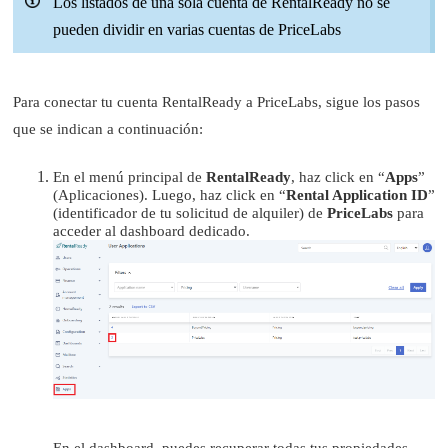
Los listados de una sola cuenta de RentalReady no se
pueden dividir en varias cuentas de PriceLabs
Para conectar tu cuenta RentalReady a PriceLabs, sigue los pasos
que se indican a continuación:
En el menú principal de
RentalReady
, haz click en “
Apps
”
(Aplicaciones). Luego, haz click en “
Rental Application ID
”
(identificador de tu solicitud de alquiler) de
PriceLabs
para
acceder al dashboard dedicado.
En el dashboard, puedes recuperar todas tus propiedades