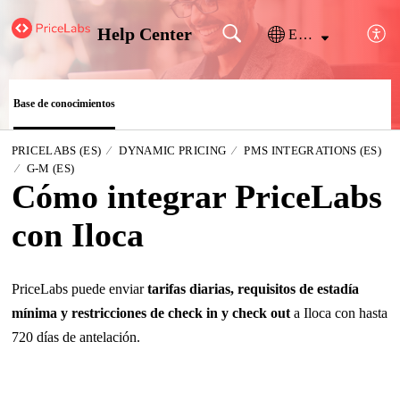
Help Center
Español (España)
Base de conocimientos
PRICELABS (ES)
DYNAMIC PRICING
PMS INTEGRATIONS (ES)
G-M (ES)
Cómo integrar PriceLabs
con Iloca
PriceLabs puede enviar
tarifas diarias, requisitos de estadía
mínima y restricciones de check in y check out
a Iloca con hasta
720 días de antelación.