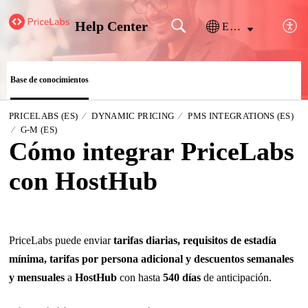
Help Center
Español (España)
Base de conocimientos
PRICELABS (ES)
DYNAMIC PRICING
PMS INTEGRATIONS (ES)
G-M (ES)
Cómo integrar PriceLabs
con HostHub
PriceLabs puede enviar
tarifas diarias, requisitos de estadía
mínima, tarifas por persona adicional y descuentos semanales
y mensuales
a
HostHub
con hasta
540 días
de anticipación.